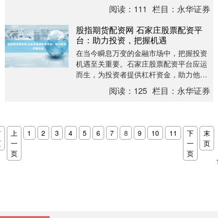
资金安全。 1.研究和比较不同的配资平
阅读：
111
栏目：
永华证券
台：了解不同平....
股指期货配资网 石家庄股票配资平
台：助力投资，把握机遇
在当今瞬息万变的金融市场中，把握投资
机遇至关重要。石家庄股票配资平台应运
而生，为投资者提供杠杆资金，助力他们
放大收益潜力。 * **放大投资资金：**股票
阅读：
125
栏目：
永华证券
配资可....
首
上
1
2
3
4
5
6
7
8
9
10
11
下
末
页
一
一
页
页
页