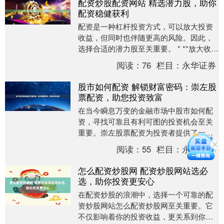
配资炒股配资网站 精选潜力股，助你
配资稳健获利
配资是一种杠杆投资方式，可以放大投资
收益，但同时也伴随更高的风险。因此，
选择合适的潜力股至关重要。 * **放大收
益：**杠杆资金可以放大投资收益，让投资
阅读：
76
栏目：
永华证券
者获得....
股市如何配资 解锁财富密码：崇左股
票配资，助您投资致富
在当今瞬息万变的金融市场中股市如何配
资，寻找可靠且有利可图的投资机会至关
重要。崇左股票配资为投资者提供了一个
解锁财富密码的独特机会。 选择正规配资
阅读：
55
栏目：
永华证券
平台是重中之重....
怎么配资炒股网 配资炒股网站选必
选，助你投资更安心
在配资炒股的浪潮中，选择一个可靠的配
资炒股网站怎么配资炒股网至关重要。它
不仅影响着你的投资收益，更关系到你的