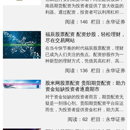
南昌期货配资为投资者提供了放大收益的
利器。通过配资，投资者可以利用杠杆效
应，以较小的资金投入撬动更大的投资规
阅读：
146
栏目：
永华证券
模，从而获得更高....
福辰股票配资 配资炒股，轻松理财，
尽在交易网站
在当今快节奏的时代福辰股票配资，理财
已成为人们关注的焦点。配资炒股作为一
种新型的理财方式，凭借其高杠杆、高收
益的优势，吸引了众多投资者的目光。 1.
阅读：
136
栏目：
永华证券
优质的股票....
股米网股票配资 贵阳期货配资：助力
资金短缺投资者逐鹿期市
对于资金短缺的投资者而言，期货配资无
疑是一剂强心剂。贵阳期货配资平台应运
而生，为投资者提供资金杠杆，助力其在
期货市场中大展拳脚。 * **杠杆效应：**配
阅读：
62
栏目：
永华证券
资可以....