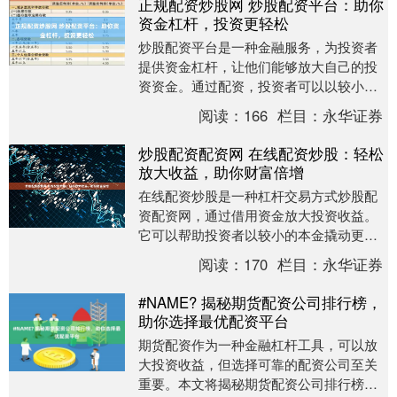
正规配资炒股网 炒股配资平台：助你
资金杠杆，投资更轻松
炒股配资平台是一种金融服务，为投资者
提供资金杠杆，让他们能够放大自己的投
资资金。通过配资，投资者可以以较小的
本金撬动更大的资金，从而获得更高的收
阅读：
166
栏目：
永华证券
益。 在瞬息万变....
炒股配资配资网 在线配资炒股：轻松
放大收益，助你财富倍增
在线配资炒股是一种杠杆交易方式炒股配
资配资网，通过借用资金放大投资收益。
它可以帮助投资者以较小的本金撬动更大
的资金，从而获得更高的回报。 3. 实时行
阅读：
170
栏目：
永华证券
情查看：股....
#NAME? 揭秘期货配资公司排行榜，
助你选择最优配资平台
期货配资作为一种金融杠杆工具，可以放
大投资收益，但选择可靠的配资公司至关
重要。本文将揭秘期货配资公司排行榜，