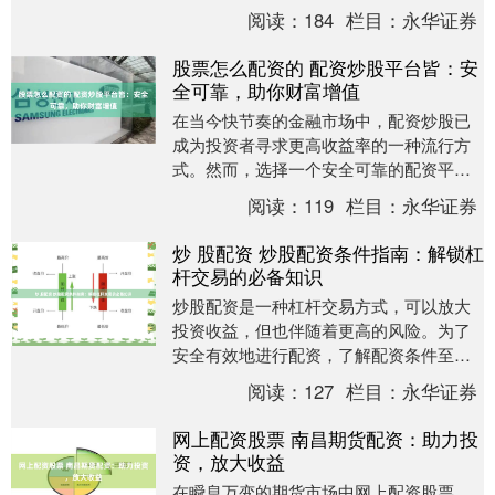
帮助投资者选择最优配资平台。 配资放大
阅读：
184
栏目：
永华证券
投资资金，从而....
股票怎么配资的 配资炒股平台皆：安
全可靠，助你财富增值
在当今快节奏的金融市场中，配资炒股已
成为投资者寻求更高收益率的一种流行方
式。然而，选择一个安全可靠的配资平台
至关重要，以确保您的资金和投资安全。
阅读：
119
栏目：
永华证券
选择原油期货配....
炒 股配资 炒股配资条件指南：解锁杠
杆交易的必备知识
炒股配资是一种杠杆交易方式，可以放大
投资收益，但也伴随着更高的风险。为了
安全有效地进行配资，了解配资条件至关
重要。 **2. 盈立配资**：老牌平台，信誉
阅读：
127
栏目：
永华证券
良好，....
网上配资股票 南昌期货配资：助力投
资，放大收益
在瞬息万变的期货市场中网上配资股票，