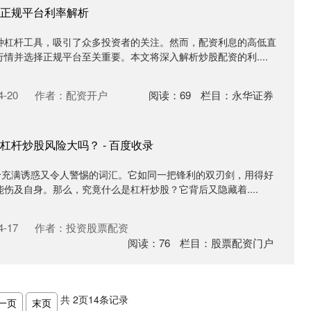
正规平台利率解析
种杠杆工具，吸引了众多投资者的关注。然而，配资利息的高低直
情并选择正规平台至关重要。本文将深入解析炒股配资的利....
-20
作者：配资开户
阅读：
69
栏目：
永华证券
杠杆炒股风险大吗？ - 百度收录
一个充满诱惑又令人警惕的词汇。它如同一把锋利的双刃剑，用得好
伤及自身。那么，究竟什么是杠杆炒股？它背后又隐藏着....
-17
作者：投资股票配资
阅读：
76
栏目：
股票配资门户
共
2
页
14
条记录
一页
末页